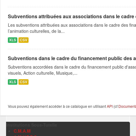
Subventions attribuées aux associations dans le cadre
Les subventions attribuées aux associations dans le cadre des fina
l’animation culturelles, de la...
XLS
CSV
Subventions dans le cadre du financement public des a
Subventions accordées dans le cadre du financement public d'asso
visuels, Action culturelle, Musique,...
XLS
CSV
Vous pouvez également accéder à ce catalogue en utilisant
API
(cf
Documentat
Institutions Sous-Tutelle
C.M.A.M