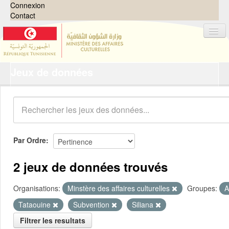
Connexion
Contact
Jeux de données
Jeux de données
Organisations
Groupes
Demandes
0
Par Ordre
À propos
2 jeux de données trouvés
Organisations:
Minstère des affaires culturelles
Groupes:
A
Tataouine
Subvention
Siliana
Filtrer les resultats