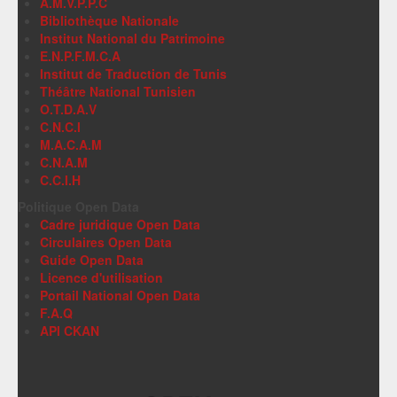
A.M.V.P.P.C
Bibliothèque Nationale
Institut National du Patrimoine
E.N.P.F.M.C.A
Institut de Traduction de Tunis
Théâtre National Tunisien
O.T.D.A.V
C.N.C.I
M.A.C.A.M
C.N.A.M
C.C.I.H
Politique Open Data
Cadre juridique Open Data
Circulaires Open Data
Guide Open Data
Licence d'utilisation
Portail National Open Data
F.A.Q
API CKAN