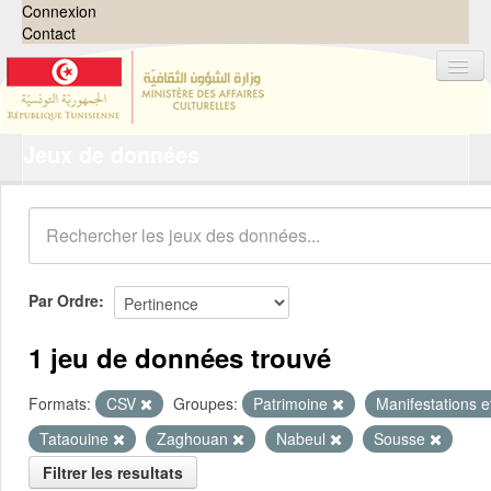
Connexion
Contact
Jeux de données
Jeux de données
Organisations
Groupes
Demandes
0
Par Ordre
À propos
1 jeu de données trouvé
Formats:
CSV
Groupes:
Patrimoine
Manifestations e
Tataouine
Zaghouan
Nabeul
Sousse
Filtrer les resultats