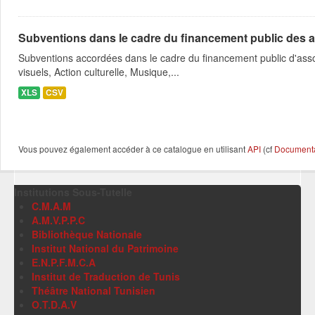
Subventions dans le cadre du financement public des a
Subventions accordées dans le cadre du financement public d'asso
visuels, Action culturelle, Musique,...
XLS
CSV
Vous pouvez également accéder à ce catalogue en utilisant
API
(cf
Documentat
Institutions Sous-Tutelle
C.M.A.M
A.M.V.P.P.C
Bibliothèque Nationale
Institut National du Patrimoine
E.N.P.F.M.C.A
Institut de Traduction de Tunis
Théâtre National Tunisien
O.T.D.A.V