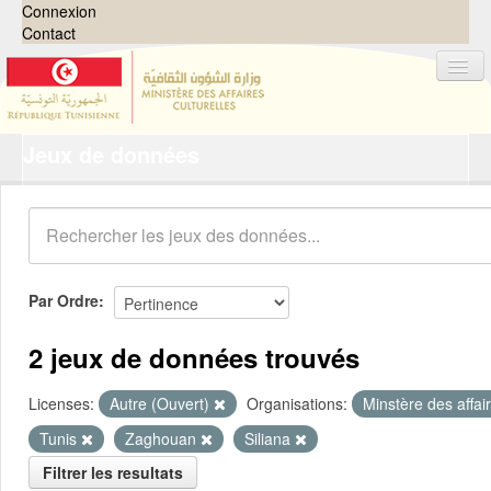
Connexion
Contact
Jeux de données
Jeux de données
Organisations
Groupes
Demandes
0
Par Ordre
À propos
2 jeux de données trouvés
Licenses:
Autre (Ouvert)
Organisations:
Minstère des affai
Tunis
Zaghouan
Siliana
Filtrer les resultats