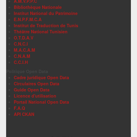
A.M.V.P.P.C
Bibliothèque Nationale
Institut National du Patrimoine
E.N.P.F.M.C.A
Institut de Traduction de Tunis
Théâtre National Tunisien
O.T.D.A.V
C.N.C.I
M.A.C.A.M
C.N.A.M
C.C.I.H
Politique Open Data
Cadre juridique Open Data
Circulaires Open Data
Guide Open Data
Licence d'utilisation
Portail National Open Data
F.A.Q
API CKAN