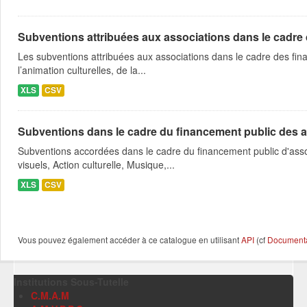
Subventions attribuées aux associations dans le cadre
Les subventions attribuées aux associations dans le cadre des fina
l’animation culturelles, de la...
XLS
CSV
Subventions dans le cadre du financement public des a
Subventions accordées dans le cadre du financement public d'asso
visuels, Action culturelle, Musique,...
XLS
CSV
Vous pouvez également accéder à ce catalogue en utilisant
API
(cf
Documentat
Institutions Sous-Tutelle
C.M.A.M