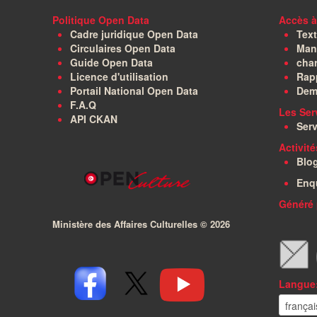
Politique Open Data
Accès à
Cadre juridique Open Data
Text
Circulaires Open Data
Manu
Guide Open Data
char
Licence d'utilisation
Rapp
Portail National Open Data
Dem
F.A.Q
Les Ser
API CKAN
Serv
Activit
Blo
Enq
Généré 
Ministère des Affaires Culturelles ©
2026
Langue