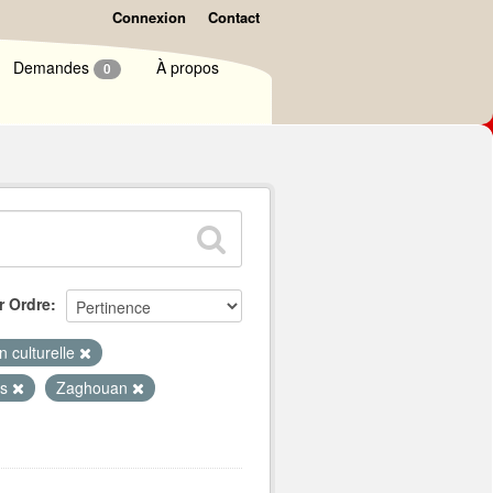
Connexion
Contact
Demandes
À propos
0
r Ordre
n culturelle
is
Zaghouan