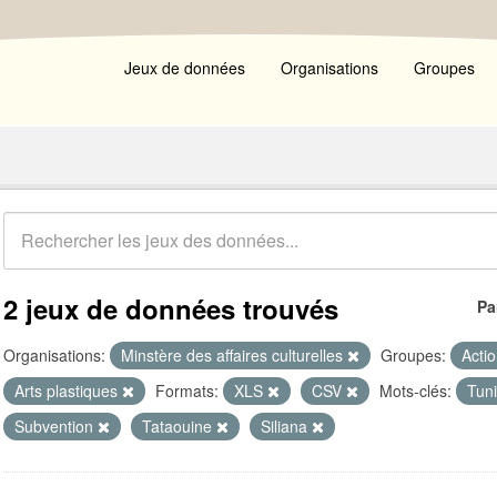
Jeux de données
Organisations
Groupes
2 jeux de données trouvés
Pa
Organisations:
Minstère des affaires culturelles
Groupes:
Actio
Arts plastiques
Formats:
XLS
CSV
Mots-clés:
Tun
Subvention
Tataouine
Siliana