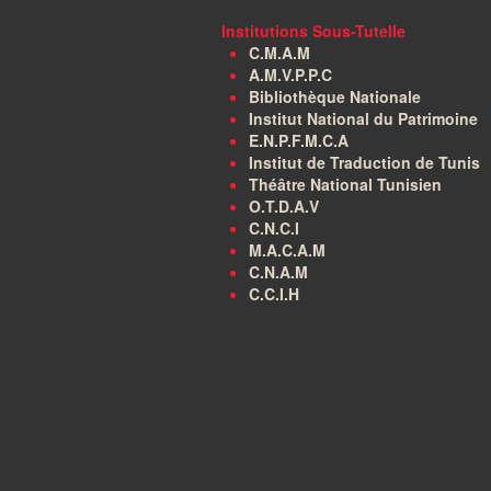
Institutions Sous-Tutelle
C.M.A.M
A.M.V.P.P.C
Bibliothèque Nationale
Institut National du Patrimoine
E.N.P.F.M.C.A
Institut de Traduction de Tunis
Théâtre National Tunisien
O.T.D.A.V
C.N.C.I
M.A.C.A.M
C.N.A.M
C.C.I.H