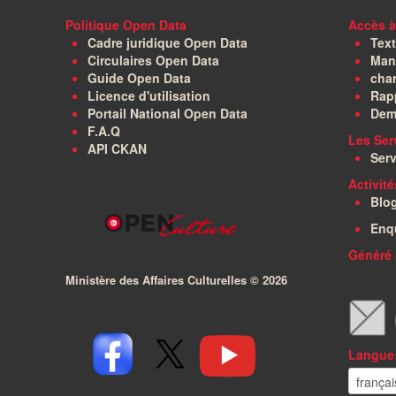
Politique Open Data
Accès à
Cadre juridique Open Data
Text
Circulaires Open Data
Manu
Guide Open Data
char
Licence d'utilisation
Rapp
Portail National Open Data
Dem
F.A.Q
Les Ser
API CKAN
Serv
Activit
Blo
Enq
Généré 
Ministère des Affaires Culturelles ©
2026
Langue