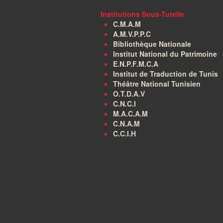
Institutions Sous-Tutelle
C.M.A.M
A.M.V.P.P.C
Bibliothèque Nationale
Institut National du Patrimoine
E.N.P.F.M.C.A
Institut de Traduction de Tunis
Théâtre National Tunisien
O.T.D.A.V
C.N.C.I
M.A.C.A.M
C.N.A.M
C.C.I.H