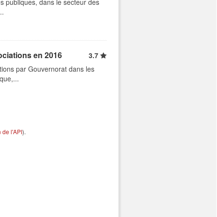
s publiques, dans le secteur des
..
ociations en 2016
3.7
tions par Gouvernorat dans les
que,...
de l'API
).