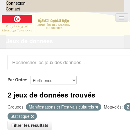
Connexion
Contact
Jeux de données
Jeux de données
Organisations
Groupes
Demandes
0
Par Ordre
À propos
2 jeux de données trouvés
Groupes:
Manifestations et Festivals culturels
Mots-clés:
Z
Statistique
Filtrer les resultats