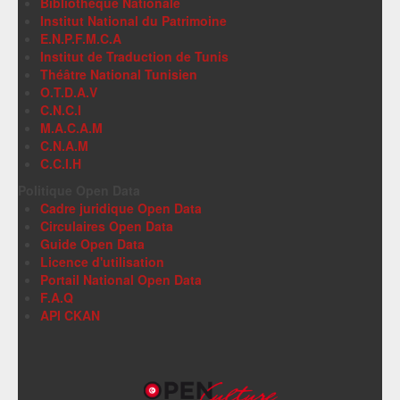
Bibliothèque Nationale
Institut National du Patrimoine
E.N.P.F.M.C.A
Institut de Traduction de Tunis
Théâtre National Tunisien
O.T.D.A.V
C.N.C.I
M.A.C.A.M
C.N.A.M
C.C.I.H
Politique Open Data
Cadre juridique Open Data
Circulaires Open Data
Guide Open Data
Licence d'utilisation
Portail National Open Data
F.A.Q
API CKAN