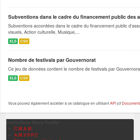
Subventions dans le cadre du financement public des a
Subventions accordées dans le cadre du financement public d'asso
visuels, Action culturelle, Musique,...
XLS
CSV
Nombre de festivals par Gouvernorat
Ce jeu de données contient le nombre de festivals par Gouvernora
XLS
CSV
Vous pouvez également accéder à ce catalogue en utilisant
API
(cf
Documentat
Institutions Sous-Tutelle
C.M.A.M
A.M.V.P.P.C