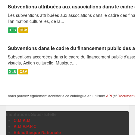
Subventions attribuées aux associations dans le cadre
Les subventions attribuées aux associations dans le cadre des fina
l’animation culturelles, de la...
XLS
CSV
Subventions dans le cadre du financement public des a
Subventions accordées dans le cadre du financement public d'asso
visuels, Action culturelle, Musique,...
XLS
CSV
Vous pouvez également accéder à ce catalogue en utilisant
API
(cf
Documentat
Institutions Sous-Tutelle
C.M.A.M
A.M.V.P.P.C
Bibliothèque Nationale