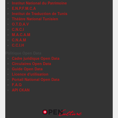
Institut National du Patrimoine
E.N.P.F.M.C.A
Institut de Traduction de Tunis
Théâtre National Tunisien
O.T.D.A.V
C.N.C.I
M.A.C.A.M
C.N.A.M
C.C.I.H
Politique Open Data
Cadre juridique Open Data
Circulaires Open Data
Guide Open Data
Licence d'utilisation
Portail National Open Data
F.A.Q
API CKAN