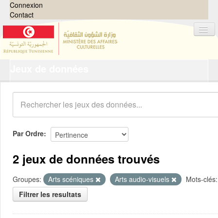
Connexion
Contact
Jeux de données
Jeux de données
Organisations
Groupes
Demandes
0
Par Ordre
À propos
2 jeux de données trouvés
Groupes:
Arts scéniques
Arts audio-visuels
Mots-clés:
Filtrer les resultats