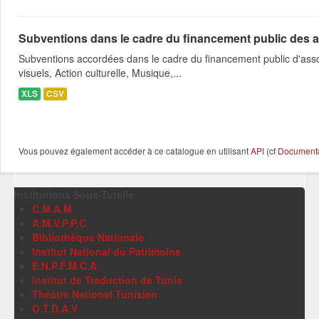
Subventions dans le cadre du financement public des a
Subventions accordées dans le cadre du financement public d'asso
visuels, Action culturelle, Musique,...
XLS
CSV
Vous pouvez également accéder à ce catalogue en utilisant
API
(cf
Documentat
Institutions Sous-Tutelle
C.M.A.M
A.M.V.P.P.C
Bibliothèque Nationale
Institut National du Patrimoine
E.N.P.F.M.C.A
Institut de Traduction de Tunis
Théâtre National Tunisien
O.T.D.A.V