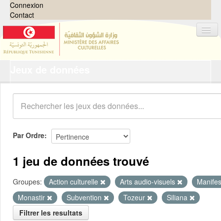
Connexion
Contact
Jeux de données
Jeux de données
Organisations
Groupes
Demandes
0
Par Ordre
À propos
1 jeu de données trouvé
Groupes:
Action culturelle
Arts audio-visuels
Manifes
Monastir
Subvention
Tozeur
Siliana
Filtrer les resultats