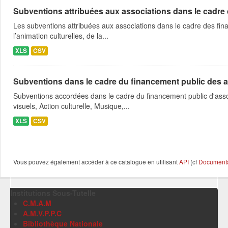
Subventions attribuées aux associations dans le cadre
Les subventions attribuées aux associations dans le cadre des fina
l’animation culturelles, de la...
XLS
CSV
Subventions dans le cadre du financement public des a
Subventions accordées dans le cadre du financement public d'asso
visuels, Action culturelle, Musique,...
XLS
CSV
Vous pouvez également accéder à ce catalogue en utilisant
API
(cf
Documentat
Institutions Sous-Tutelle
C.M.A.M
A.M.V.P.P.C
Bibliothèque Nationale