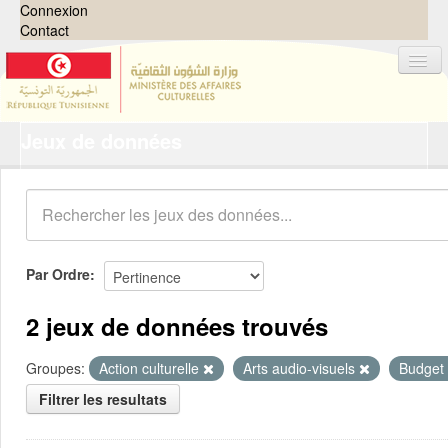
Connexion
Contact
Jeux de données
Jeux de données
Organisations
Groupes
Demandes
0
Par Ordre
À propos
2 jeux de données trouvés
Groupes:
Action culturelle
Arts audio-visuels
Budget 
Filtrer les resultats