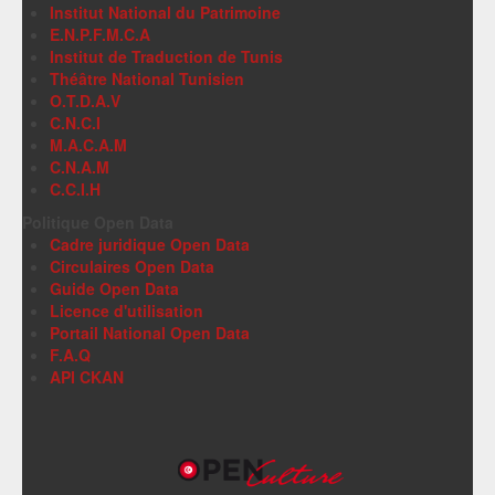
Institut National du Patrimoine
E.N.P.F.M.C.A
Institut de Traduction de Tunis
Théâtre National Tunisien
O.T.D.A.V
C.N.C.I
M.A.C.A.M
C.N.A.M
C.C.I.H
Politique Open Data
Cadre juridique Open Data
Circulaires Open Data
Guide Open Data
Licence d'utilisation
Portail National Open Data
F.A.Q
API CKAN