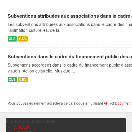
Subventions attribuées aux associations dans le cadre
Les subventions attribuées aux associations dans le cadre des fina
l’animation culturelles, de la...
XLS
CSV
Subventions dans le cadre du financement public des a
Subventions accordées dans le cadre du financement public d'asso
visuels, Action culturelle, Musique,...
XLS
CSV
Vous pouvez également accéder à ce catalogue en utilisant
API
(cf
Documentat
Institutions Sous-Tutelle
C.M.A.M