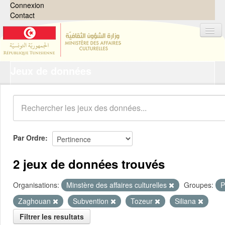
Connexion
Contact
Jeux de données
Jeux de données
Organisations
Groupes
Demandes
0
Par Ordre
À propos
2 jeux de données trouvés
Organisations:
Minstère des affaires culturelles
Groupes:
P
Zaghouan
Subvention
Tozeur
Siliana
Filtrer les resultats