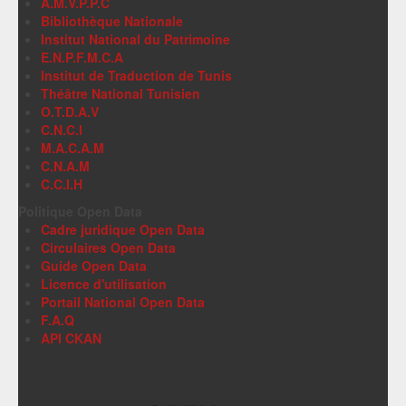
A.M.V.P.P.C
Bibliothèque Nationale
Institut National du Patrimoine
E.N.P.F.M.C.A
Institut de Traduction de Tunis
Théâtre National Tunisien
O.T.D.A.V
C.N.C.I
M.A.C.A.M
C.N.A.M
C.C.I.H
Politique Open Data
Cadre juridique Open Data
Circulaires Open Data
Guide Open Data
Licence d'utilisation
Portail National Open Data
F.A.Q
API CKAN