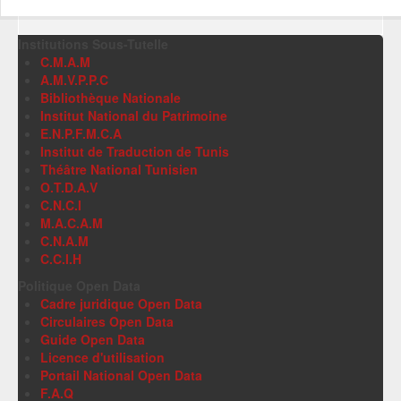
Institutions Sous-Tutelle
C.M.A.M
A.M.V.P.P.C
Bibliothèque Nationale
Institut National du Patrimoine
E.N.P.F.M.C.A
Institut de Traduction de Tunis
Théâtre National Tunisien
O.T.D.A.V
C.N.C.I
M.A.C.A.M
C.N.A.M
C.C.I.H
Politique Open Data
Cadre juridique Open Data
Circulaires Open Data
Guide Open Data
Licence d'utilisation
Portail National Open Data
F.A.Q