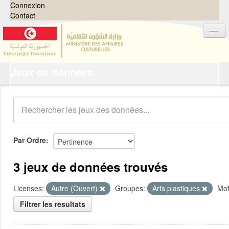
Connexion
Contact
Jeux de données
Jeux de données
Organisations
Groupes
Demandes
0
Par Ordre
À propos
3 jeux de données trouvés
Licenses:
Autre (Ouvert)
Groupes:
Arts plastiques
Mot
Filtrer les resultats