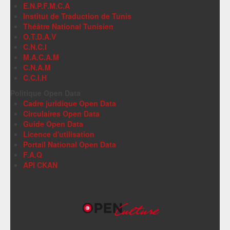
E.N.P.F.M.C.A
Institut de Traduction de Tunis
Théâtre National Tunisien
O.T.D.A.V
C.N.C.I
M.A.C.A.M
C.N.A.M
C.C.I.H
Politique Open Data
Cadre juridique Open Data
Circulaires Open Data
Guide Open Data
Licence d'utilisation
Portail National Open Data
F.A.Q
API CKAN