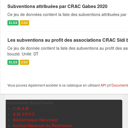
Subventions attribuées par CRAC Gabes 2020
Ce jeu de données contient la liste des subventions attribuées par
XLSX
CSV
Les subventions au profit des associations CRAC Sidi 
Ce jeu de donnée contient la liste des subventions au profit des asso
bouzid. Unité: DT
XLSX
CSV
Vous pouvez également accéder à ce catalogue en utilisant
API
(cf
Documentat
Institutions Sous-Tutelle
C.M.A.M
A.M.V.P.P.C
Bibliothèque Nationale
Institut National du Patrimoine