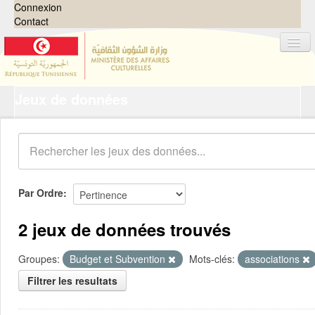
Connexion
Contact
Jeux de données
Jeux de données
Organisations
Groupes
Demandes
0
Par Ordre
À propos
2 jeux de données trouvés
Groupes:
Budget et Subvention
Mots-clés:
associations
Filtrer les resultats