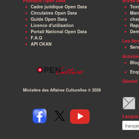
Politique Open Data
Accès à
Cadre juridique Open Data
Text
Circulaires Open Data
Manu
Guide Open Data
char
Licence d'utilisation
Rapp
Portail National Open Data
Dem
F.A.Q
Les Ser
API CKAN
Serv
Activit
Blo
Enq
Généré 
Ministère des Affaires Culturelles ©
2026
Langue