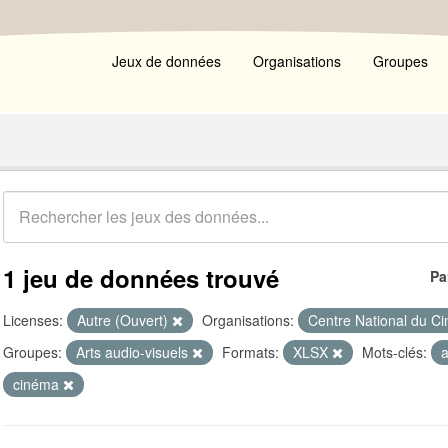
Jeux de données
Organisations
Groupes
1 jeu de données trouvé
Pa
Licenses:
Autre (Ouvert)
Organisations:
Centre National du C
Groupes:
Arts audio-visuels
Formats:
XLSX
Mots-clés:
a
cinéma