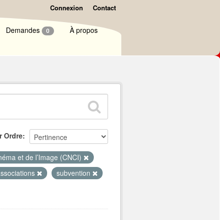
Connexion
Contact
Demandes
À propos
0
r Ordre
inéma et de l’Image (CNCI)
ssociations
subvention