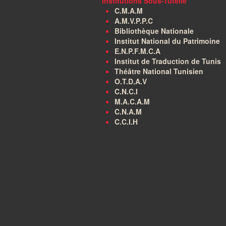
Institutions Sous-Tutelle
C.M.A.M
A.M.V.P.P.C
Bibliothèque Nationale
Institut National du Patrimoine
E.N.P.F.M.C.A
Institut de Traduction de Tunis
Théâtre National Tunisien
O.T.D.A.V
C.N.C.I
M.A.C.A.M
C.N.A.M
C.C.I.H