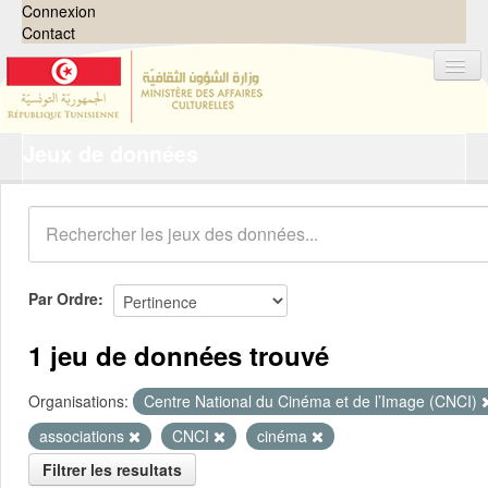
Connexion
Contact
Jeux de données
Jeux de données
Organisations
Groupes
Demandes
0
Par Ordre
À propos
1 jeu de données trouvé
Organisations:
Centre National du Cinéma et de l’Image (CNCI)
associations
CNCI
cinéma
Filtrer les resultats