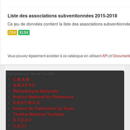
Liste des associations subventionnées 2015-2018
Ce jeu de données contient la liste des associations subventionné
CSV
XLSX
Vous pouvez également accéder à ce catalogue en utilisant
API
(cf
Documentat
Institutions Sous-Tutelle
C.M.A.M
A.M.V.P.P.C
Bibliothèque Nationale
Institut National du Patrimoine
E.N.P.F.M.C.A
Institut de Traduction de Tunis
Théâtre National Tunisien
O.T.D.A.V
C.N.C.I