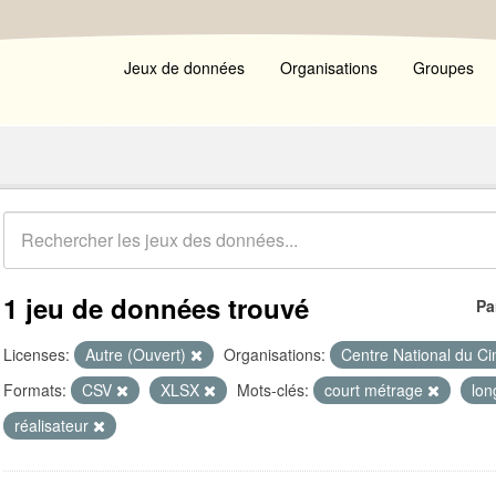
Jeux de données
Organisations
Groupes
1 jeu de données trouvé
Pa
Licenses:
Autre (Ouvert)
Organisations:
Centre National du C
Formats:
CSV
XLSX
Mots-clés:
court métrage
lon
réalisateur