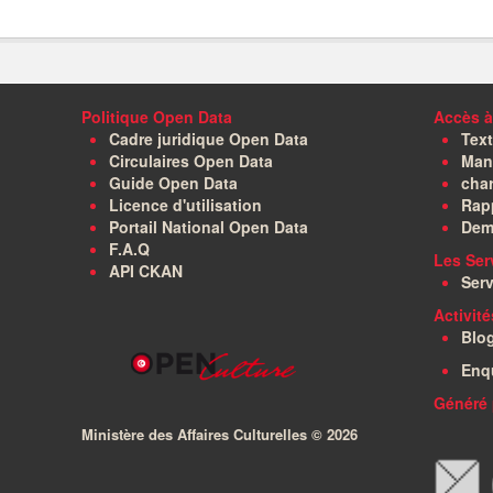
Politique Open Data
Accès à
Cadre juridique Open Data
Text
Circulaires Open Data
Manu
Guide Open Data
char
Licence d'utilisation
Rapp
Portail National Open Data
Dem
F.A.Q
Les Ser
API CKAN
Serv
Activit
Blo
Enq
Généré 
Ministère des Affaires Culturelles ©
2026