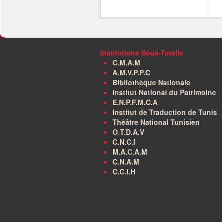
Institutions Sous-Tutelle
C.M.A.M
A.M.V.P.P.C
Bibliothèque Nationale
Institut National du Patrimoine
E.N.P.F.M.C.A
Institut de Traduction de Tunis
Théâtre National Tunisien
O.T.D.A.V
C.N.C.I
M.A.C.A.M
C.N.A.M
C.C.I.H