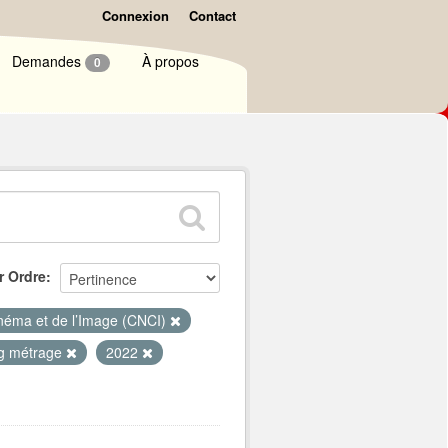
Connexion
Contact
Demandes
À propos
0
r Ordre
inéma et de l’Image (CNCI)
g métrage
2022