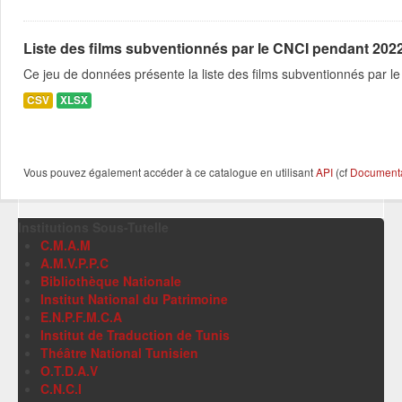
Liste des films subventionnés par le CNCI pendant 2022
Ce jeu de données présente la liste des films subventionnés par 
CSV
XLSX
Vous pouvez également accéder à ce catalogue en utilisant
API
(cf
Documentat
Institutions Sous-Tutelle
C.M.A.M
A.M.V.P.P.C
Bibliothèque Nationale
Institut National du Patrimoine
E.N.P.F.M.C.A
Institut de Traduction de Tunis
Théâtre National Tunisien
O.T.D.A.V
C.N.C.I