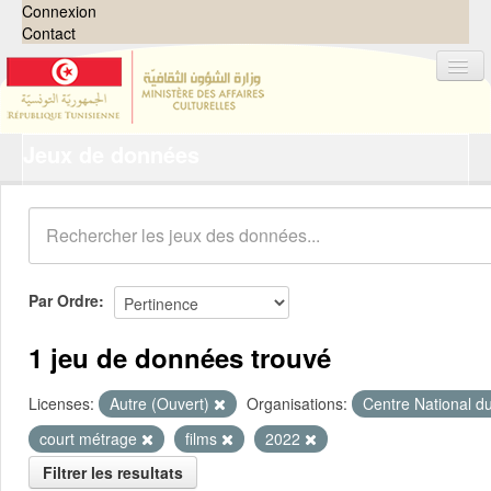
Connexion
Contact
Jeux de données
Jeux de données
Organisations
Groupes
Demandes
0
Par Ordre
À propos
1 jeu de données trouvé
Licenses:
Autre (Ouvert)
Organisations:
Centre National d
court métrage
films
2022
Filtrer les resultats