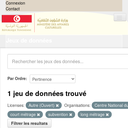
Connexion
Contact
Jeux de données
Jeux de données
Organisations
Groupes
Demandes
0
Par Ordre
À propos
1 jeu de données trouvé
Licenses:
Autre (Ouvert)
Organisations:
Centre National d
court métrage
subvention
long métrage
Filtrer les resultats