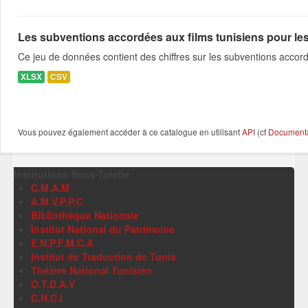
Les subventions accordées aux films tunisiens pour l
Ce jeu de données contient des chiffres sur les subventions accor
XLSX
CSV
Vous pouvez également accéder à ce catalogue en utilisant
API
(cf
Documentat
Institutions Sous-Tutelle
C.M.A.M
A.M.V.P.P.C
Bibliothèque Nationale
Institut National du Patrimoine
E.N.P.F.M.C.A
Institut de Traduction de Tunis
Théâtre National Tunisien
O.T.D.A.V
C.N.C.I