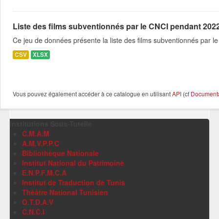
Liste des films subventionnés par le CNCI pendant 2022
Ce jeu de données présente la liste des films subventionnés par 
CSV
XLSX
Vous pouvez également accéder à ce catalogue en utilisant
API
(cf
Documentat
Institutions Sous-Tutelle
C.M.A.M
A.M.V.P.P.C
Bibliothèque Nationale
Institut National du Patrimoine
E.N.P.F.M.C.A
Institut de Traduction de Tunis
Théâtre National Tunisien
O.T.D.A.V
C.N.C.I