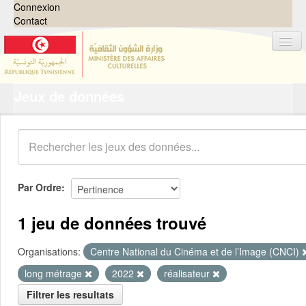
Connexion
Contact
Jeux de données
Jeux de données
Organisations
Groupes
Demandes
0
Par Ordre
À propos
1 jeu de données trouvé
Organisations:
Centre National du Cinéma et de l’Image (CNCI)
long métrage
2022
réalisateur
Filtrer les resultats