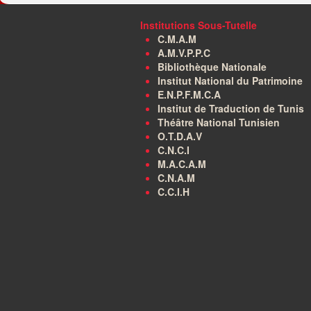
Institutions Sous-Tutelle
C.M.A.M
A.M.V.P.P.C
Bibliothèque Nationale
Institut National du Patrimoine
E.N.P.F.M.C.A
Institut de Traduction de Tunis
Théâtre National Tunisien
O.T.D.A.V
C.N.C.I
M.A.C.A.M
C.N.A.M
C.C.I.H