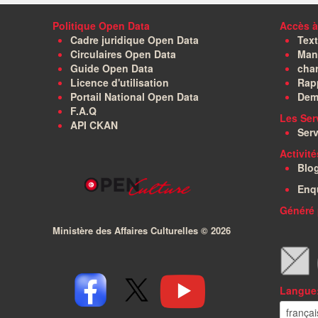
Politique Open Data
Accès à
Cadre juridique Open Data
Text
Circulaires Open Data
Manu
Guide Open Data
char
Licence d'utilisation
Rapp
Portail National Open Data
Dem
F.A.Q
Les Ser
API CKAN
Serv
Activit
Blo
Enq
Généré 
Ministère des Affaires Culturelles ©
2026
Langue