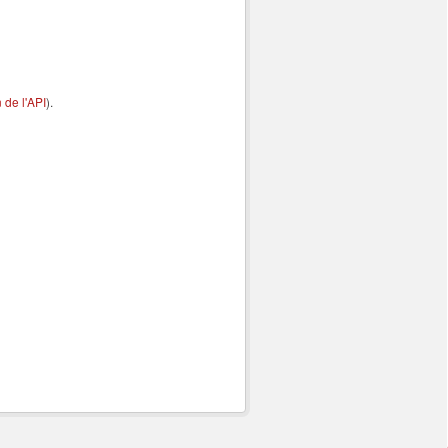
de l'API
).