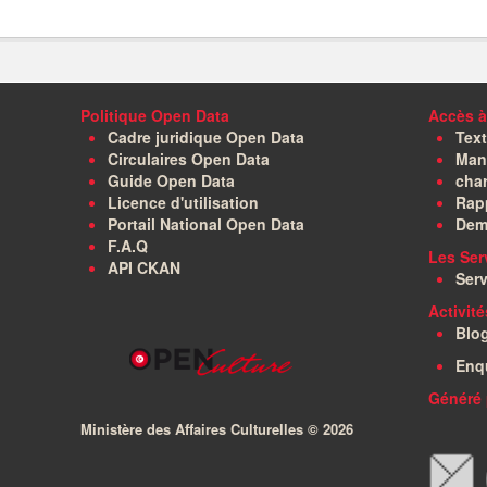
Politique Open Data
Accès à
Cadre juridique Open Data
Text
Circulaires Open Data
Manu
Guide Open Data
char
Licence d'utilisation
Rapp
Portail National Open Data
Dem
F.A.Q
Les Ser
API CKAN
Serv
Activit
Blo
Enq
Généré 
Ministère des Affaires Culturelles ©
2026