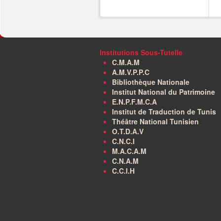
Institutions Sous-Tutelle
C.M.A.M
A.M.V.P.P.C
Bibliothèque Nationale
Institut National du Patrimoine
E.N.P.F.M.C.A
Institut de Traduction de Tunis
Théâtre National Tunisien
O.T.D.A.V
C.N.C.I
M.A.C.A.M
C.N.A.M
C.C.I.H