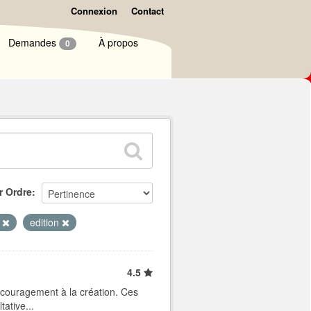
Connexion
Contact
Demandes
À propos
0
r Ordre
e
edition
4.5
ncouragement à la création. Ces
ative...