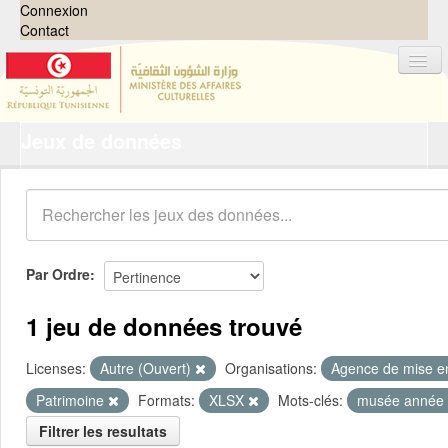
Connexion
Contact
Jeux de données
Jeux de données
Organisations
Groupes
Demandes
0
Par Ordre
À propos
1 jeu de données trouvé
Licenses:
Autre (Ouvert)
Organisations:
Agence de mise en
Patrimoine
Formats:
XLSX
Mots-clés:
musée année
Filtrer les resultats