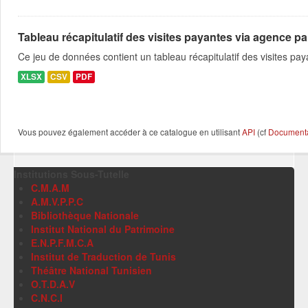
Tableau récapitulatif des visites payantes via agence pa
Ce jeu de données contient un tableau récapitulatif des visites p
XLSX
CSV
PDF
Vous pouvez également accéder à ce catalogue en utilisant
API
(cf
Documentat
Institutions Sous-Tutelle
C.M.A.M
A.M.V.P.P.C
Bibliothèque Nationale
Institut National du Patrimoine
E.N.P.F.M.C.A
Institut de Traduction de Tunis
Théâtre National Tunisien
O.T.D.A.V
C.N.C.I