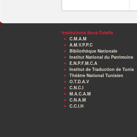
Institutions Sous-Tutelle
C.M.A.M
A.M.V.P.P.C
Bibliothèque Nationale
Institut National du Patrimoine
E.N.P.F.M.C.A
Institut de Traduction de Tunis
Théâtre National Tunisien
O.T.D.A.V
C.N.C.I
M.A.C.A.M
C.N.A.M
C.C.I.H