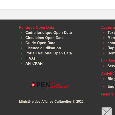
Politique Open Data
Accès à
Cadre juridique Open Data
Text
Circulaires Open Data
Manu
Guide Open Data
char
Licence d'utilisation
Rapp
Portail National Open Data
Dem
F.A.Q
Les Ser
API CKAN
Serv
Activit
Blo
Enq
Généré 
Ministère des Affaires Culturelles ©
2026