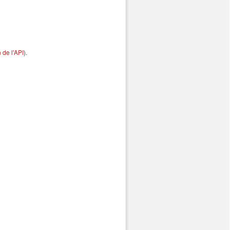
de l'API
).