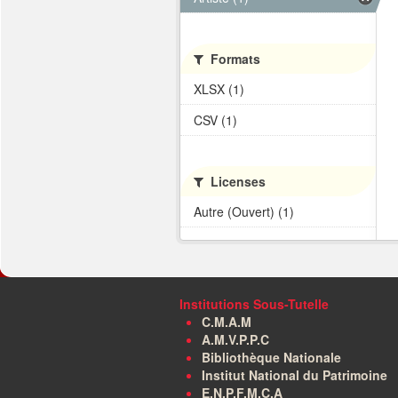
Formats
XLSX (1)
CSV (1)
Licenses
Autre (Ouvert) (1)
Institutions Sous-Tutelle
C.M.A.M
A.M.V.P.P.C
Bibliothèque Nationale
Institut National du Patrimoine
E.N.P.F.M.C.A