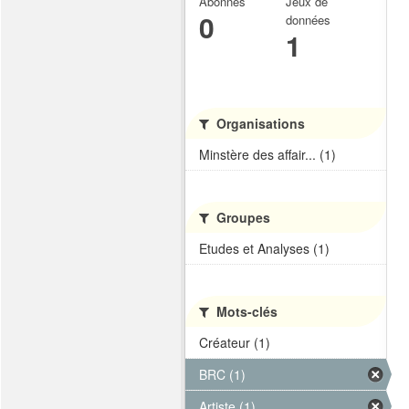
Abonnés
Jeux de
0
données
1
Organisations
Minstère des affair... (1)
Groupes
Etudes et Analyses (1)
Mots-clés
Créateur (1)
BRC (1)
Artiste (1)