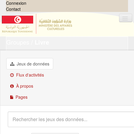
Connexion
Contact
Groupes
Livre
Jeux de données
Organisations
Groupes
Jeux de données
Demandes
0
Flux d'activités
À propos
À propos
Pages