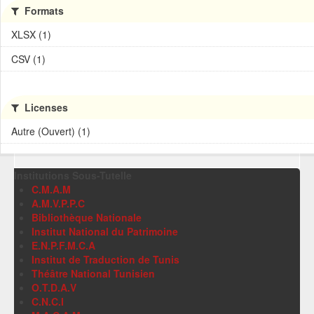
Formats
XLSX (1)
CSV (1)
Licenses
Autre (Ouvert) (1)
Institutions Sous-Tutelle
C.M.A.M
A.M.V.P.P.C
Bibliothèque Nationale
Institut National du Patrimoine
E.N.P.F.M.C.A
Institut de Traduction de Tunis
Théâtre National Tunisien
O.T.D.A.V
C.N.C.I