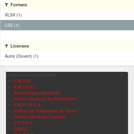
Formats
XLSX (1)
CSV (1)
Licenses
Autre (Ouvert) (1)
Institutions Sous-Tutelle
C.M.A.M
A.M.V.P.P.C
Bibliothèque Nationale
Institut National du Patrimoine
E.N.P.F.M.C.A
Institut de Traduction de Tunis
Théâtre National Tunisien
O.T.D.A.V
C.N.C.I