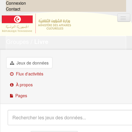
Connexion
Contact
Groupes
Livre
Jeux de données
Organisations
Groupes
Jeux de données
Demandes
0
Flux d'activités
À propos
À propos
Pages