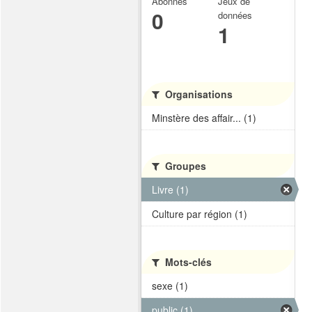
Abonnés
Jeux de
0
données
1
Organisations
Minstère des affair... (1)
Groupes
Livre (1)
Culture par région (1)
Mots-clés
sexe (1)
public (1)