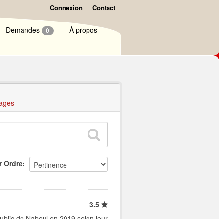
Connexion
Contact
Demandes
À propos
0
ages
r Ordre
3.5
ublic de Nabeul en 2019 selon leur