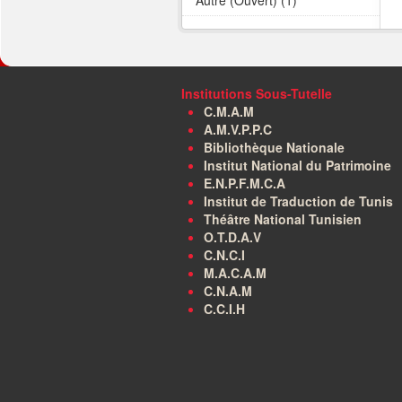
Autre (Ouvert) (1)
Institutions Sous-Tutelle
C.M.A.M
A.M.V.P.P.C
Bibliothèque Nationale
Institut National du Patrimoine
E.N.P.F.M.C.A
Institut de Traduction de Tunis
Théâtre National Tunisien
O.T.D.A.V
C.N.C.I
M.A.C.A.M
C.N.A.M
C.C.I.H