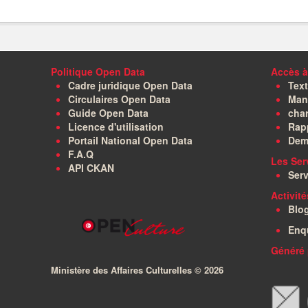
Politique Open Data
Accès à
Cadre juridique Open Data
Text
Circulaires Open Data
Manu
Guide Open Data
char
Licence d'utilisation
Rapp
Portail National Open Data
Dem
F.A.Q
Les Ser
API CKAN
Serv
Activit
Blo
Enq
Généré 
Ministère des Affaires Culturelles ©
2026