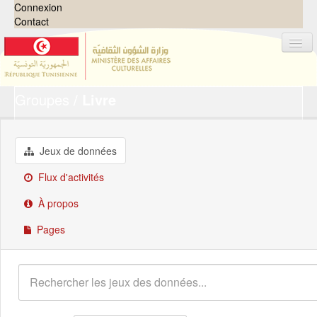
Connexion
Contact
Groupes
Livre
Jeux de données
Organisations
Groupes
Jeux de données
Demandes
0
Flux d'activités
À propos
À propos
Pages