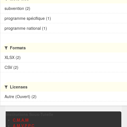
subvention (2)
programme spécifique (1)
programme national (1)
Formats
XLSX (2)
CSV (2)
Licenses
Autre (Ouvert) (2)
Institutions Sous-Tutelle
C.M.A.M
A.M.V.P.P.C