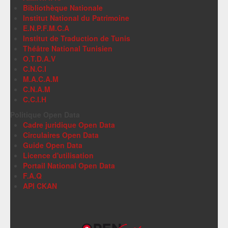
Bibliothèque Nationale
Institut National du Patrimoine
E.N.P.F.M.C.A
Institut de Traduction de Tunis
Théâtre National Tunisien
O.T.D.A.V
C.N.C.I
M.A.C.A.M
C.N.A.M
C.C.I.H
Politique Open Data
Cadre juridique Open Data
Circulaires Open Data
Guide Open Data
Licence d'utilisation
Portail National Open Data
F.A.Q
API CKAN