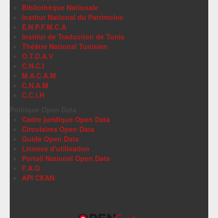
Bibliothèque Nationale
Institut National du Patrimoine
E.N.P.F.M.C.A
Institut de Traduction de Tunis
Théâtre National Tunisien
O.T.D.A.V
C.N.C.I
M.A.C.A.M
C.N.A.M
C.C.I.H
Politique Open Data
Cadre juridique Open Data
Circulaires Open Data
Guide Open Data
Licence d'utilisation
Portail National Open Data
F.A.Q
API CKAN