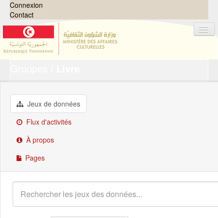
Connexion
Contact
Groupes
Livre
Jeux de données
Organisations
Groupes
Jeux de données
Demandes
0
Flux d'activités
À propos
À propos
Pages