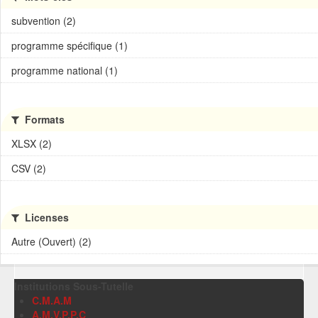
subvention (2)
programme spécifique (1)
programme national (1)
Formats
XLSX (2)
CSV (2)
Licenses
Autre (Ouvert) (2)
Institutions Sous-Tutelle
C.M.A.M
A.M.V.P.P.C