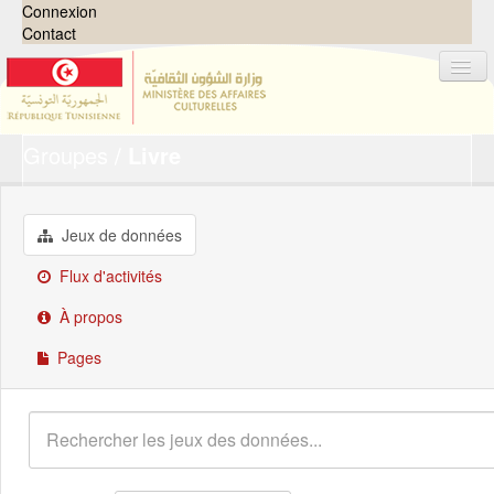
Connexion
Contact
Groupes
Livre
Jeux de données
Organisations
Groupes
Jeux de données
Demandes
0
Flux d'activités
À propos
À propos
Pages