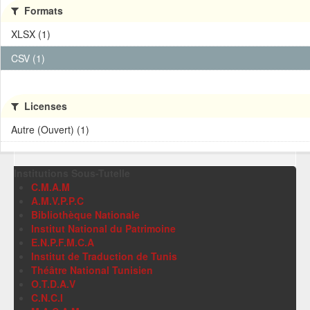
Formats
XLSX (1)
CSV (1)
Licenses
Autre (Ouvert) (1)
Institutions Sous-Tutelle
C.M.A.M
A.M.V.P.P.C
Bibliothèque Nationale
Institut National du Patrimoine
E.N.P.F.M.C.A
Institut de Traduction de Tunis
Théâtre National Tunisien
O.T.D.A.V
C.N.C.I