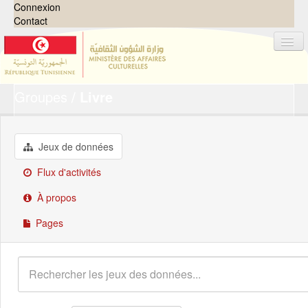
Connexion
Contact
Groupes
Livre
Jeux de données
Organisations
Groupes
Jeux de données
Demandes
0
Flux d'activités
À propos
À propos
Pages