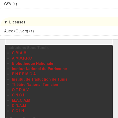
CSV (1)
Licenses
Autre (Ouvert) (1)
Institutions Sous-Tutelle
C.M.A.M
A.M.V.P.P.C
Bibliothèque Nationale
Institut National du Patrimoine
E.N.P.F.M.C.A
Institut de Traduction de Tunis
Théâtre National Tunisien
O.T.D.A.V
C.N.C.I
M.A.C.A.M
C.N.A.M
C.C.I.H