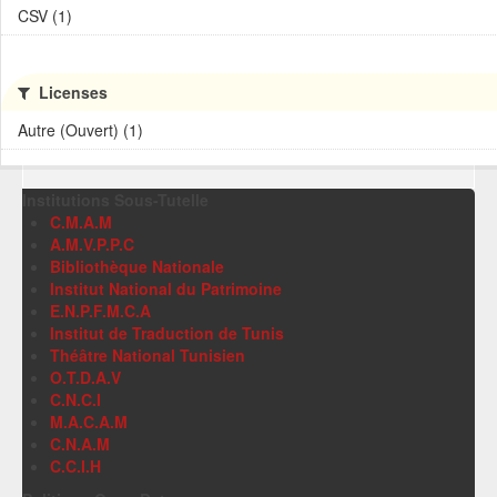
CSV (1)
Licenses
Autre (Ouvert) (1)
Institutions Sous-Tutelle
C.M.A.M
A.M.V.P.P.C
Bibliothèque Nationale
Institut National du Patrimoine
E.N.P.F.M.C.A
Institut de Traduction de Tunis
Théâtre National Tunisien
O.T.D.A.V
C.N.C.I
M.A.C.A.M
C.N.A.M
C.C.I.H