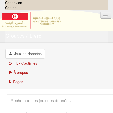
Connexion
Contact
Groupes
Livre
Jeux de données
Organisations
Groupes
Jeux de données
Demandes
0
Flux d'activités
À propos
À propos
Pages