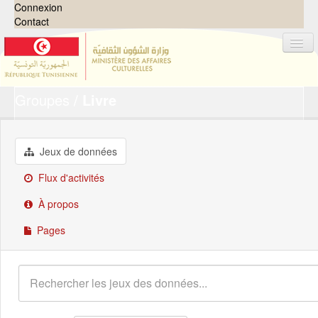
Connexion
Contact
Groupes
Livre
Jeux de données
Organisations
Groupes
Jeux de données
Demandes
0
Flux d'activités
À propos
À propos
Pages