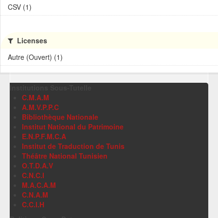
CSV (1)
Licenses
Autre (Ouvert) (1)
Institutions Sous-Tutelle
C.M.A.M
A.M.V.P.P.C
Bibliothèque Nationale
Institut National du Patrimoine
E.N.P.F.M.C.A
Institut de Traduction de Tunis
Théâtre National Tunisien
O.T.D.A.V
C.N.C.I
M.A.C.A.M
C.N.A.M
C.C.I.H