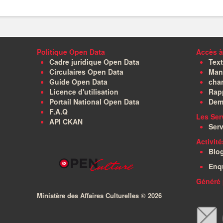
Politique Open Data
Accès à
Cadre juridique Open Data
Text
Circulaires Open Data
Manu
Guide Open Data
char
Licence d'utilisation
Rapp
Portail National Open Data
Dem
F.A.Q
Les Ser
API CKAN
Serv
Activit
Blo
Enq
Généré 
Ministère des Affaires Culturelles ©
2026