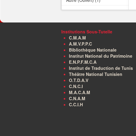
Autre (Ouvert) (1)
Institutions Sous-Tutelle
C.M.A.M
A.M.V.P.P.C
Bibliothèque Nationale
Institut National du Patrimoine
E.N.P.F.M.C.A
Institut de Traduction de Tunis
Théâtre National Tunisien
O.T.D.A.V
C.N.C.I
M.A.C.A.M
C.N.A.M
C.C.I.H