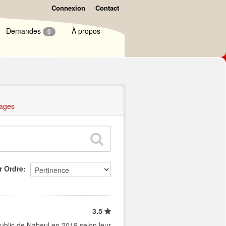
Connexion
Contact
Demandes
À propos
0
ages
r Ordre
3.5
ublic de Nabeul en 2019 selon leur