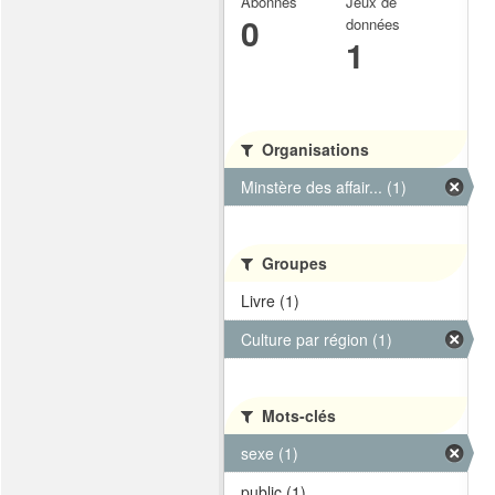
Abonnés
Jeux de
0
données
1
Organisations
Minstère des affair... (1)
Groupes
Livre (1)
Culture par région (1)
Mots-clés
sexe (1)
public (1)