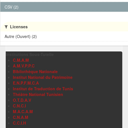
CSV (2)
Licenses
Autre (Ouvert) (2)
Institutions Sous-Tutelle
C.M.A.M
A.M.V.P.P.C
Bibliothèque Nationale
Institut National du Patrimoine
E.N.P.F.M.C.A
Institut de Traduction de Tunis
Théâtre National Tunisien
O.T.D.A.V
C.N.C.I
M.A.C.A.M
C.N.A.M
C.C.I.H