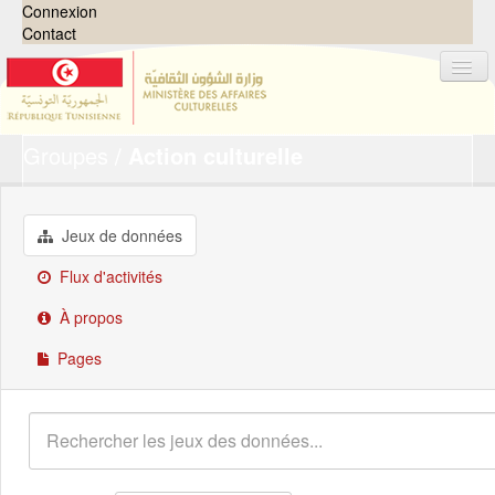
Connexion
Contact
Groupes
Action culturelle
Jeux de données
Organisations
Groupes
Jeux de données
Demandes
0
Flux d'activités
À propos
À propos
Pages