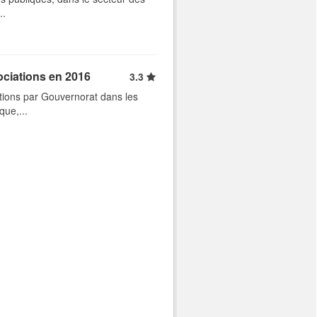
..
ociations en 2016
3.3
tions par Gouvernorat dans les
que,...