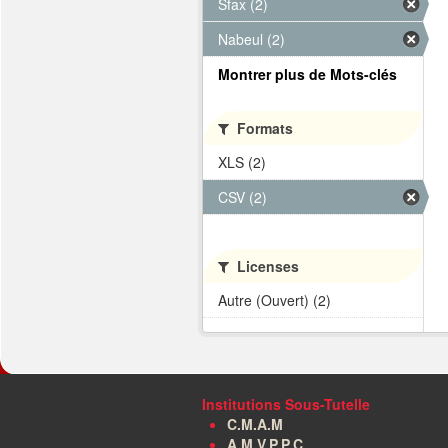
Sfax (2)
Nabeul (2)
Montrer plus de Mots-clés
Formats
XLS (2)
CSV (2)
Licenses
Autre (Ouvert) (2)
Institutions Sous-Tutelle
C.M.A.M
A.M.V.P.P.C