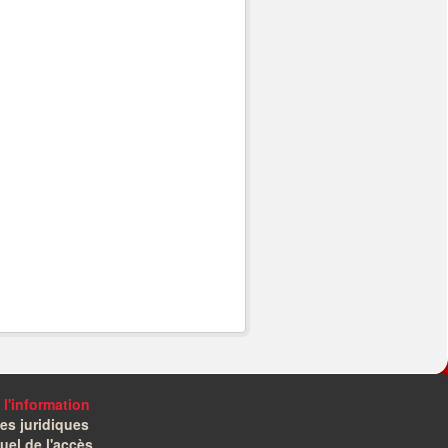
 l'information
es juridiques
el de l'accès