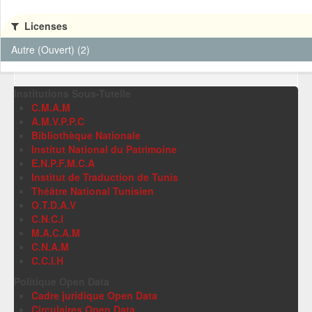
Licenses
Autre (Ouvert) (2)
Institutions Sous-Tutelle
C.M.A.M
A.M.V.P.P.C
Bibliothèque Nationale
Institut National du Patrimoine
E.N.P.F.M.C.A
Institut de Traduction de Tunis
Théâtre National Tunisien
O.T.D.A.V
C.N.C.I
M.A.C.A.M
C.N.A.M
C.C.I.H
Politique Open Data
Cadre juridique Open Data
Circulaires Open Data