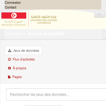
Connexion
Contact
Groupes
Action culturelle
Jeux de données
Organisations
Groupes
Jeux de données
Demandes
0
Flux d'activités
À propos
À propos
Pages