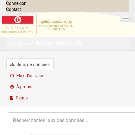
Connexion
Contact
Groupes
Action culturelle
Jeux de données
Organisations
Groupes
Jeux de données
Demandes
0
Flux d'activités
À propos
À propos
Pages