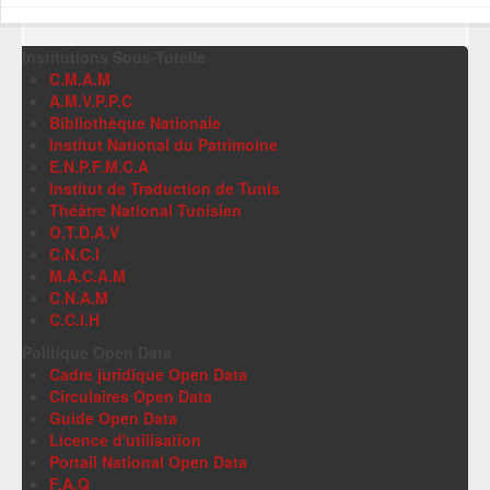
Institutions Sous-Tutelle
C.M.A.M
A.M.V.P.P.C
Bibliothèque Nationale
Institut National du Patrimoine
E.N.P.F.M.C.A
Institut de Traduction de Tunis
Théâtre National Tunisien
O.T.D.A.V
C.N.C.I
M.A.C.A.M
C.N.A.M
C.C.I.H
Politique Open Data
Cadre juridique Open Data
Circulaires Open Data
Guide Open Data
Licence d'utilisation
Portail National Open Data
F.A.Q