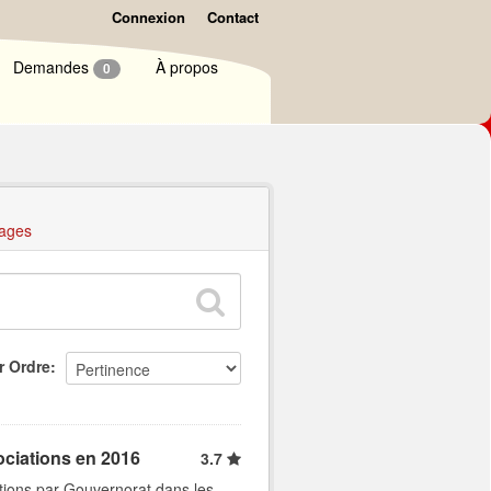
Connexion
Contact
Demandes
À propos
0
ages
r Ordre
ociations en 2016
3.7
tions par Gouvernorat dans les