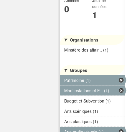
Abonnés
Jeux de
0
données
1
Organisations
Minstère des affair... (1)
Groupes
Patrimoine (1)
Manifestations et F... (1)
Budget et Subvention (1)
Arts scéniques (1)
Arts plastiques (1)
Arts audio-visuels (1)