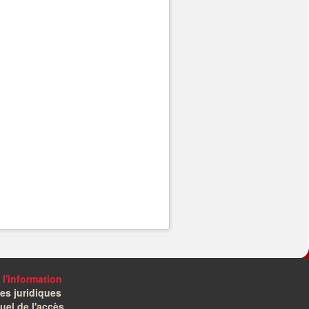
 l'information
es juridiques
el de l'accès