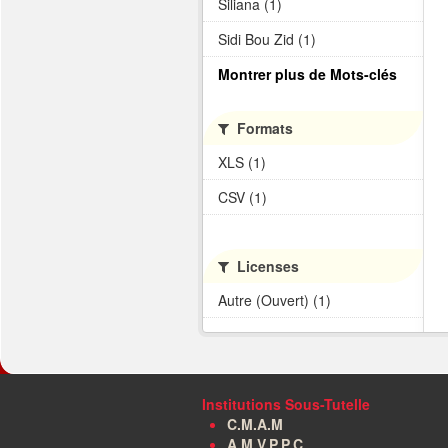
Siliana (1)
Sidi Bou Zid (1)
Montrer plus de Mots-clés
Formats
XLS (1)
CSV (1)
Licenses
Autre (Ouvert) (1)
Institutions Sous-Tutelle
C.M.A.M
A.M.V.P.P.C