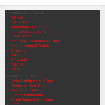
Institutions Sous-Tutelle
C.M.A.M
A.M.V.P.P.C
Bibliothèque Nationale
Institut National du Patrimoine
E.N.P.F.M.C.A
Institut de Traduction de Tunis
Théâtre National Tunisien
O.T.D.A.V
C.N.C.I
M.A.C.A.M
C.N.A.M
C.C.I.H
Politique Open Data
Cadre juridique Open Data
Circulaires Open Data
Guide Open Data
Licence d'utilisation
Portail National Open Data
F.A.Q