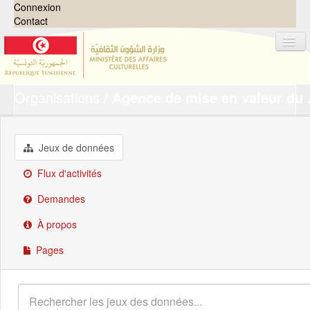
Connexion
Contact
Organisations
Agence de mise en valeur du .
Jeux de données
Organisations
Groupes
Jeux de données
Demandes
0
Flux d'activités
À propos
Demandes
À propos
Pages