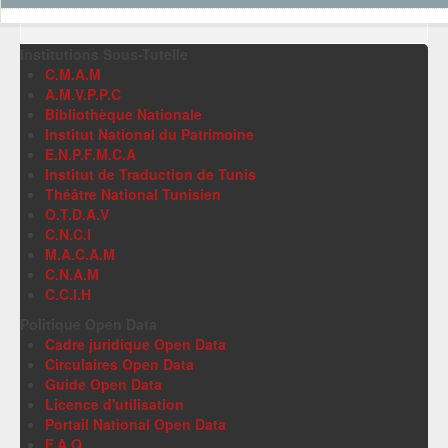
Institutions Sous-Tutelle
C.M.A.M
A.M.V.P.P.C
Bibliothèque Nationale
Institut National du Patrimoine
E.N.P.F.M.C.A
Institut de Traduction de Tunis
Théâtre National Tunisien
O.T.D.A.V
C.N.C.I
M.A.C.A.M
C.N.A.M
C.C.I.H
Politique Open Data
Cadre juridique Open Data
Circulaires Open Data
Guide Open Data
Licence d'utilisation
Portail National Open Data
F.A.Q