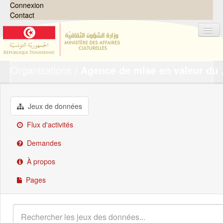
Connexion
Contact
Organisations
Agence de mise en valeur du .
Jeux de données
Organisations
Groupes
Jeux de données
Demandes
0
Flux d'activités
À propos
Demandes
À propos
Pages