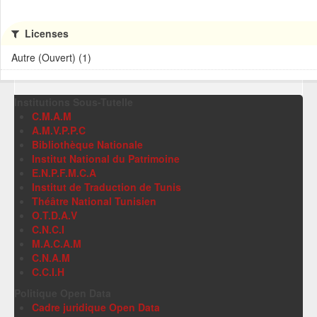
Licenses
Autre (Ouvert) (1)
Institutions Sous-Tutelle
C.M.A.M
A.M.V.P.P.C
Bibliothèque Nationale
Institut National du Patrimoine
E.N.P.F.M.C.A
Institut de Traduction de Tunis
Théâtre National Tunisien
O.T.D.A.V
C.N.C.I
M.A.C.A.M
C.N.A.M
C.C.I.H
Politique Open Data
Cadre juridique Open Data