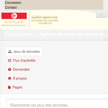
Connexion
Contact
Organisations
Agence de mise en valeur du .
Jeux de données
Organisations
Groupes
Jeux de données
Demandes
0
Flux d'activités
À propos
Demandes
À propos
Pages