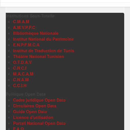
Institutions Sous-Tutelle
C.M.A.M
A.M.V.P.P.C
Bibliothèque Nationale
Institut National du Patrimoine
E.N.P.F.M.C.A
Institut de Traduction de Tunis
Théâtre National Tunisien
O.T.D.A.V
C.N.C.I
M.A.C.A.M
C.N.A.M
C.C.I.H
Politique Open Data
Cadre juridique Open Data
Circulaires Open Data
Guide Open Data
Licence d'utilisation
Portail National Open Data
F.A.Q