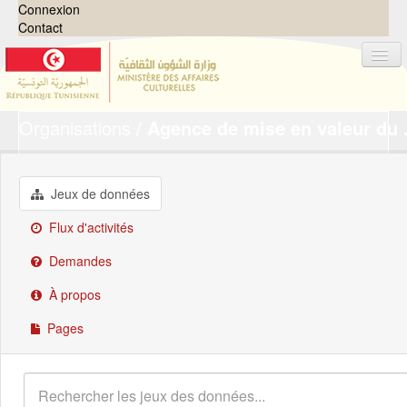
Connexion
Contact
Organisations
Agence de mise en valeur du .
Jeux de données
Organisations
Groupes
Jeux de données
Demandes
0
Flux d'activités
À propos
Demandes
À propos
Pages