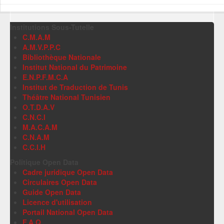
Institutions Sous-Tutelle
C.M.A.M
A.M.V.P.P.C
Bibliothèque Nationale
Institut National du Patrimoine
E.N.P.F.M.C.A
Institut de Traduction de Tunis
Théâtre National Tunisien
O.T.D.A.V
C.N.C.I
M.A.C.A.M
C.N.A.M
C.C.I.H
Politique Open Data
Cadre juridique Open Data
Circulaires Open Data
Guide Open Data
Licence d'utilisation
Portail National Open Data
F.A.Q