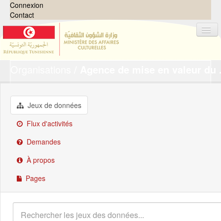
Connexion
Contact
Organisations
Agence de mise en valeur du .
Jeux de données
Organisations
Groupes
Jeux de données
Demandes
0
Flux d'activités
À propos
Demandes
À propos
Pages