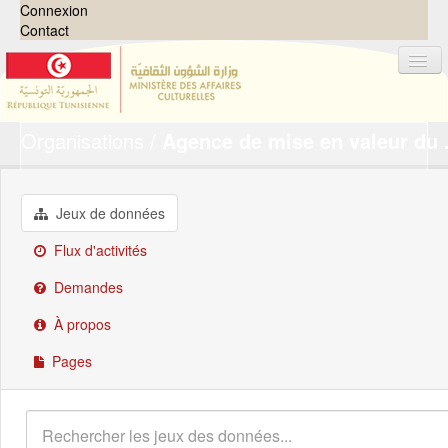
Connexion
Contact
Organisations
Agence de mise en valeur du .
Jeux de données
Organisations
Groupes
Jeux de données
Demandes
0
Flux d'activités
À propos
Demandes
À propos
Pages