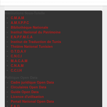
Institutions Sous-Tutelle
C.M.A.M
A.M.V.P.P.C
Bibliothèque Nationale
Institut National du Patrimoine
E.N.P.F.M.C.A
Institut de Traduction de Tunis
Théâtre National Tunisien
O.T.D.A.V
C.N.C.I
M.A.C.A.M
C.N.A.M
C.C.I.H
Politique Open Data
Cadre juridique Open Data
Circulaires Open Data
Guide Open Data
Licence d'utilisation
Portail National Open Data
F.A.Q