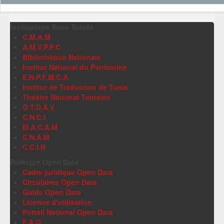
Institutions Sous-Tutelle
C.M.A.M
A.M.V.P.P.C
Bibliothèque Nationale
Institut National du Patrimoine
E.N.P.F.M.C.A
Institut de Traduction de Tunis
Théâtre National Tunisien
O.T.D.A.V
C.N.C.I
M.A.C.A.M
C.N.A.M
C.C.I.H
Politique Open Data
Cadre juridique Open Data
Circulaires Open Data
Guide Open Data
Licence d'utilisation
Portail National Open Data
F.A.Q