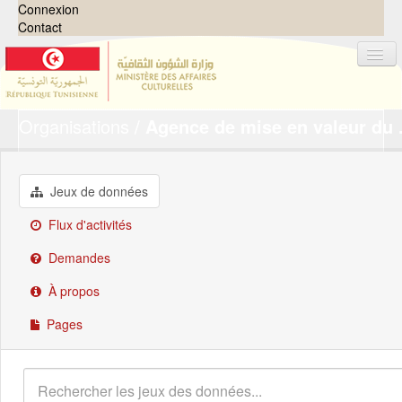
Connexion
Contact
Organisations
Agence de mise en valeur du .
Jeux de données
Organisations
Groupes
Jeux de données
Demandes
0
Flux d'activités
À propos
Demandes
À propos
Pages