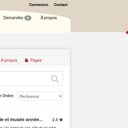
Connexion
Contact
Demandes
À propos
0
À propos
Pages
r Ordre
ite et musée année...
2.5
es via agence par site et musée