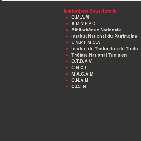
Institutions Sous-Tutelle
C.M.A.M
A.M.V.P.P.C
Bibliothèque Nationale
Institut National du Patrimoine
E.N.P.F.M.C.A
Institut de Traduction de Tunis
Théâtre National Tunisien
O.T.D.A.V
C.N.C.I
M.A.C.A.M
C.N.A.M
C.C.I.H