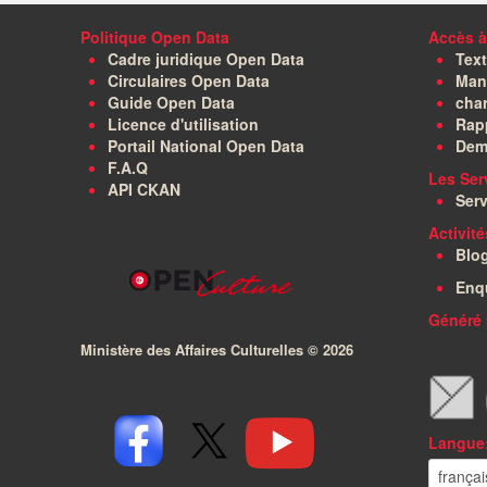
Politique Open Data
Accès à
Cadre juridique Open Data
Text
Circulaires Open Data
Manu
Guide Open Data
char
Licence d'utilisation
Rapp
Portail National Open Data
Dem
F.A.Q
Les Ser
API CKAN
Serv
Activit
Blo
Enq
Généré 
Ministère des Affaires Culturelles ©
2026
Langue