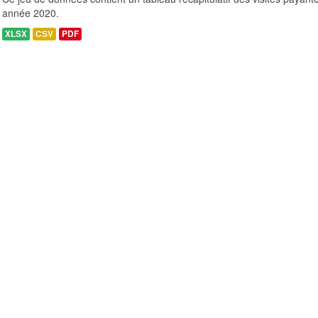
année 2020.
XLSX
CSV
PDF