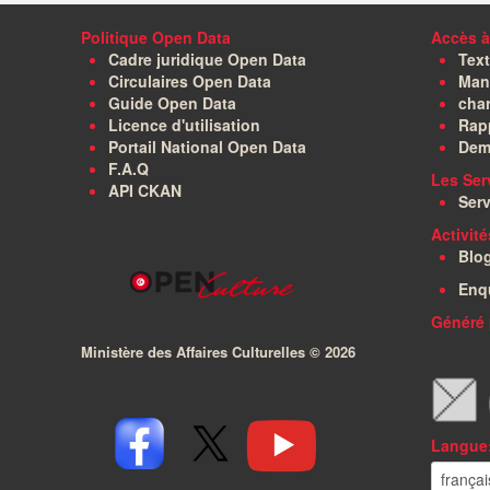
Politique Open Data
Accès à
Cadre juridique Open Data
Text
Circulaires Open Data
Manu
Guide Open Data
char
Licence d'utilisation
Rapp
Portail National Open Data
Dem
F.A.Q
Les Ser
API CKAN
Serv
Activit
Blo
Enq
Généré 
Ministère des Affaires Culturelles ©
2026
Langue