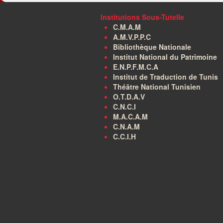
Institutions Sous-Tutelle
C.M.A.M
A.M.V.P.P.C
Bibliothèque Nationale
Institut National du Patrimoine
E.N.P.F.M.C.A
Institut de Traduction de Tunis
Théâtre National Tunisien
O.T.D.A.V
C.N.C.I
M.A.C.A.M
C.N.A.M
C.C.I.H