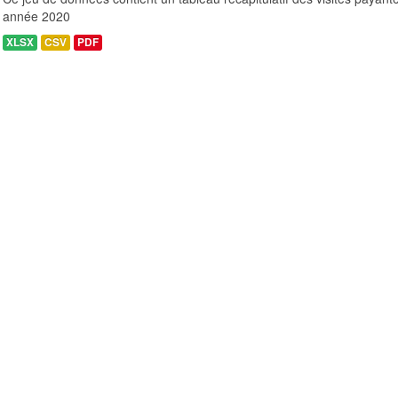
année 2020
XLSX
CSV
PDF