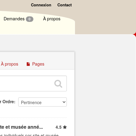
Connexion
Contact
Demandes
À propos
0
À propos
Pages
r Ordre
ite et musée anné...
4.5
s individuels par site et musée