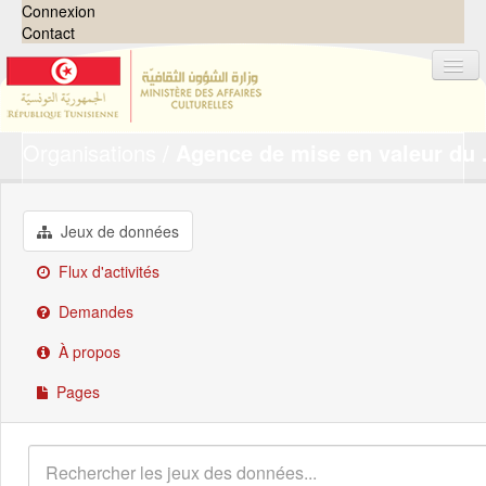
Connexion
Contact
Organisations
Agence de mise en valeur du .
Jeux de données
Organisations
Groupes
Jeux de données
Demandes
0
Flux d'activités
À propos
Demandes
À propos
Pages