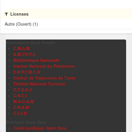
Licenses
Autre (Ouvert) (1)
Institutions Sous-Tutelle
C.M.A.M
A.M.V.P.P.C
Bibliothèque Nationale
Institut National du Patrimoine
E.N.P.F.M.C.A
Institut de Traduction de Tunis
Théâtre National Tunisien
O.T.D.A.V
C.N.C.I
M.A.C.A.M
C.N.A.M
C.C.I.H
Politique Open Data
Cadre juridique Open Data