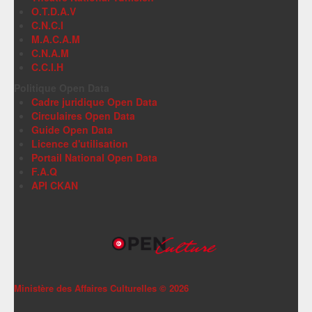
O.T.D.A.V
C.N.C.I
M.A.C.A.M
C.N.A.M
C.C.I.H
Politique Open Data
Cadre juridique Open Data
Circulaires Open Data
Guide Open Data
Licence d'utilisation
Portail National Open Data
F.A.Q
API CKAN
Ministère des Affaires Culturelles ©
2026