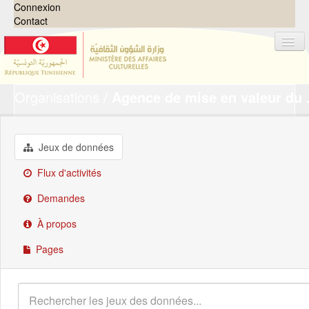
Connexion
Contact
Organisations
Agence de mise en valeur du .
Jeux de données
Organisations
Groupes
Jeux de données
Demandes
0
Flux d'activités
À propos
Demandes
À propos
Pages