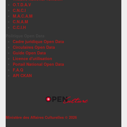
O.T.D.A.V
C.N.C.I
M.A.C.A.M
C.N.A.M
C.C.I.H
Politique Open Data
Cadre juridique Open Data
Circulaires Open Data
Guide Open Data
Licence d'utilisation
Portail National Open Data
F.A.Q
API CKAN
Ministère des Affaires Culturelles ©
2026