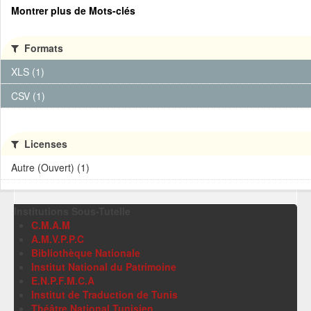
Montrer plus de Mots-clés
Formats
XLS (1)
CSV (1)
Licenses
Autre (Ouvert) (1)
Institutions Sous-Tutelle
C.M.A.M
A.M.V.P.P.C
Bibliothèque Nationale
Institut National du Patrimoine
E.N.P.F.M.C.A
Institut de Traduction de Tunis
Théâtre National Tunisien