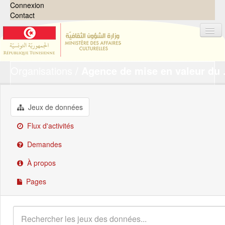
Connexion
Contact
Organisations
Agence de mise en valeur du .
Jeux de données
Organisations
Groupes
Jeux de données
Demandes
0
Flux d'activités
À propos
Demandes
À propos
Pages